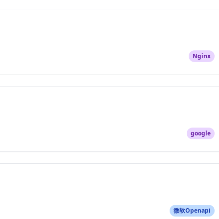
Nginx
google
微软Openapi