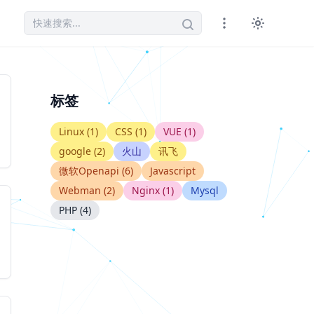
标签
Linux (1)
CSS (1)
VUE (1)
google (2)
火山
讯飞
微软Openapi (6)
Javascript
Webman (2)
Nginx (1)
Mysql
PHP (4)